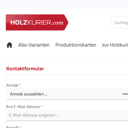
 Hauptinhalt springen
Zur Suche springen
Zur Hauptnavigation springen
Abo-Varianten
Produktionskarten
zur Holzkur
Kontaktformular
Anrede
*
Ihre E-Mail-Adresse
*
Betreff
*