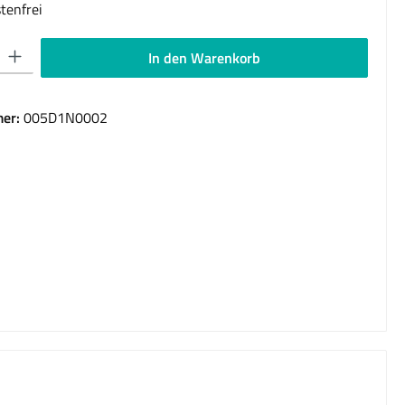
tenfrei
 Gib den gewünschten Wert ein oder benutze die Schaltflächen um die Anzahl 
In den Warenkorb
er:
005D1N0002