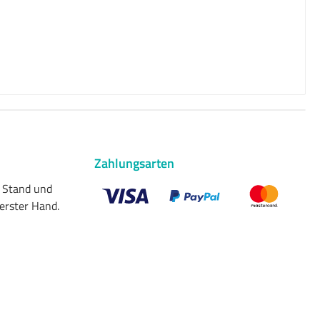
Zahlungsarten
n Stand und
 erster Hand.
Benutzerdefiniertes Bild 1
Benutzerdefiniertes Bild 2
Benutzerdefiniert