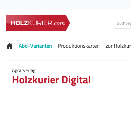
 Hauptinhalt springen
Zur Suche springen
Zur Hauptnavigation springen
Abo-Varianten
Produktionskarten
zur Holzkur
Agrarverlag
Holzkurier Digital
Bildergalerie überspringen