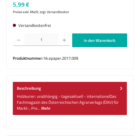
Regulärer Preis:
5,99 €
Preise exkl. MwSt. zzgl. Versandkosten
Versandkostenfrei
Produkt Anzahl: Gib den gewünschten Wert ein oder benutze die Schaltflächen um die 
In den Warenkorb
Produktnummer:
hk.epaper.2017.009
Beschreibung
Holzkurier: unabhängig - tagesaktuell - internationalDas
Fachmagazin des Österreichischen Agrarverlags (ÖAV) für
Markt-, Pre…
Mehr