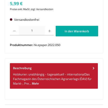
Regulärer Preis:
5,99 €
Preise exkl. MwSt. zzgl. Versandkosten
Versandkostenfrei
Produkt Anzahl: Gib den gewünschten Wert ein oder benutze die Schaltflächen um die 
In den Warenkorb
Produktnummer:
hk.epaper.2022.050
Beschreibung
Holzkurier: unabhängig - tagesaktuell - internationalDas
Fachmagazin des Österreichischen Agrarverlags (ÖAV) für
Markt-, Pre…
Mehr