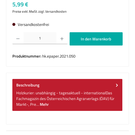
Regulärer Preis:
5,99 €
Preise exkl. MwSt. zzgl. Versandkosten
Versandkostenfrei
Produkt Anzahl: Gib den gewünschten Wert ein oder benutze die Schaltflächen um die 
In den Warenkorb
Produktnummer:
hk.epaper.2021.050
Beschreibung
Holzkurier: unabhängig - tagesaktuell - internationalDas
Fachmagazin des Österreichischen Agrarverlags (ÖAV) für
Markt-, Pre…
Mehr