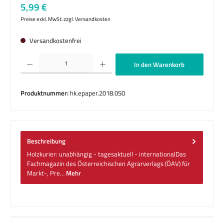
Regulärer Preis:
5,99 €
Preise exkl. MwSt. zzgl. Versandkosten
Versandkostenfrei
Produkt Anzahl: Gib den gewünschten Wert ein oder benutze die Schaltflächen um die 
In den Warenkorb
Produktnummer:
hk.epaper.2018.050
Beschreibung
Holzkurier: unabhängig - tagesaktuell - internationalDas
Fachmagazin des Österreichischen Agrarverlags (ÖAV) für
Markt-, Pre…
Mehr