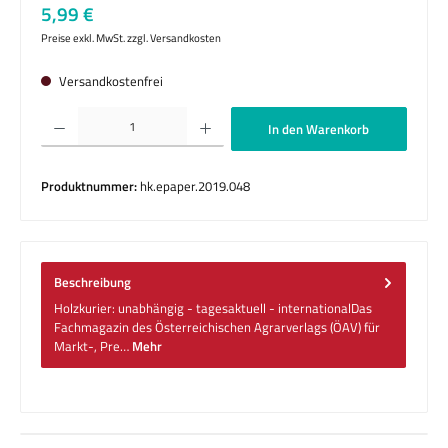
Regulärer Preis:
5,99 €
Preise exkl. MwSt. zzgl. Versandkosten
Versandkostenfrei
Produkt Anzahl: Gib den gewünschten Wert ein oder benutze die Schaltflächen um die 
In den Warenkorb
Produktnummer:
hk.epaper.2019.048
Beschreibung
Holzkurier: unabhängig - tagesaktuell - internationalDas
Fachmagazin des Österreichischen Agrarverlags (ÖAV) für
Markt-, Pre…
Mehr