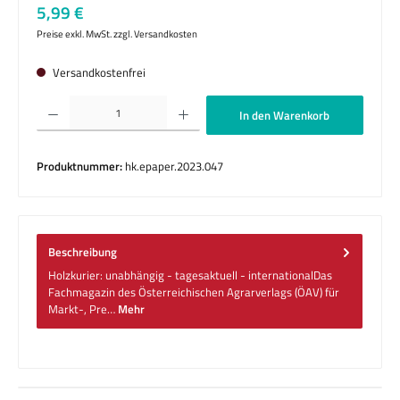
Regulärer Preis:
5,99 €
Preise exkl. MwSt. zzgl. Versandkosten
Versandkostenfrei
Produkt Anzahl: Gib den gewünschten Wert ein oder benutze die Schaltflächen um die 
In den Warenkorb
Produktnummer:
hk.epaper.2023.047
Beschreibung
Holzkurier: unabhängig - tagesaktuell - internationalDas
Fachmagazin des Österreichischen Agrarverlags (ÖAV) für
Markt-, Pre…
Mehr