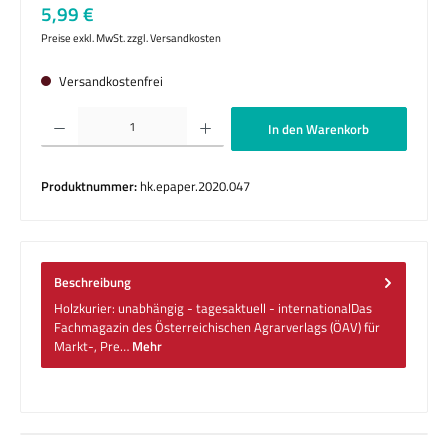
Regulärer Preis:
5,99 €
Preise exkl. MwSt. zzgl. Versandkosten
Versandkostenfrei
Produkt Anzahl: Gib den gewünschten Wert ein oder benutze die Schaltflächen um die 
In den Warenkorb
Produktnummer:
hk.epaper.2020.047
Beschreibung
Holzkurier: unabhängig - tagesaktuell - internationalDas
Fachmagazin des Österreichischen Agrarverlags (ÖAV) für
Markt-, Pre…
Mehr