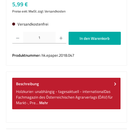
Regulärer Preis:
5,99 €
Preise exkl. MwSt. zzgl. Versandkosten
Versandkostenfrei
Produkt Anzahl: Gib den gewünschten Wert ein oder benutze die Schaltflächen um die 
In den Warenkorb
Produktnummer:
hk.epaper.2018.047
Beschreibung
Holzkurier: unabhängig - tagesaktuell - internationalDas
Fachmagazin des Österreichischen Agrarverlags (ÖAV) für
Markt-, Pre…
Mehr