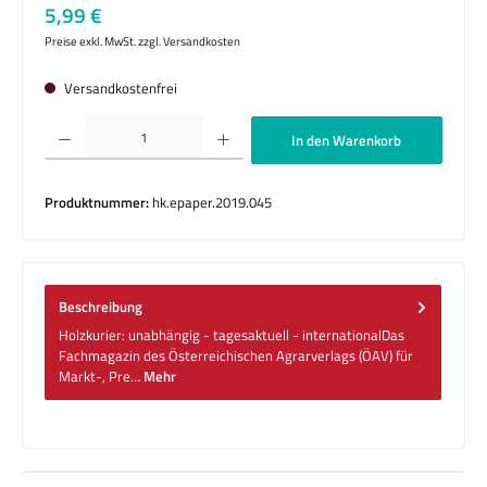
Regulärer Preis:
5,99 €
Preise exkl. MwSt. zzgl. Versandkosten
Versandkostenfrei
Produkt Anzahl: Gib den gewünschten Wert ein oder benutze die Schaltflächen um die 
In den Warenkorb
Produktnummer:
hk.epaper.2019.045
Beschreibung
Holzkurier: unabhängig - tagesaktuell - internationalDas
Fachmagazin des Österreichischen Agrarverlags (ÖAV) für
Markt-, Pre…
Mehr