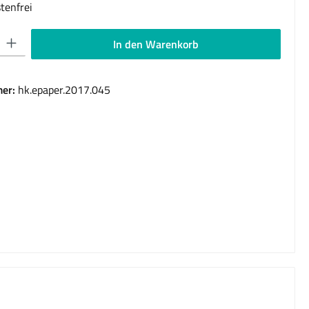
tenfrei
 Gib den gewünschten Wert ein oder benutze die Schaltflächen um die Anzahl 
In den Warenkorb
er:
hk.epaper.2017.045