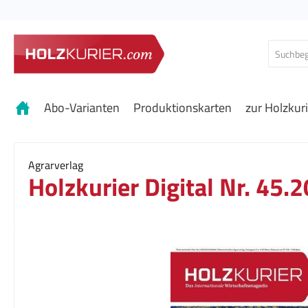
 Hauptinhalt springen
Zur Suche springen
Zur Hauptnavigation springen
Abo-Varianten
Produktionskarten
zur Holzkur
Agrarverlag
Holzkurier Digital Nr. 45.
Bildergalerie überspringen