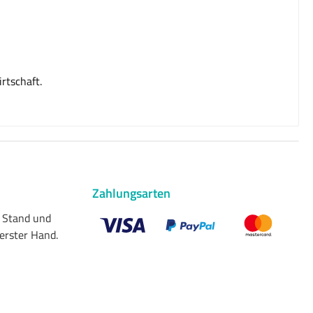
rtschaft.
Zahlungsarten
n Stand und
 erster Hand.
Benutzerdefiniertes Bild 1
Benutzerdefiniertes Bild 2
Benutzerdefiniert