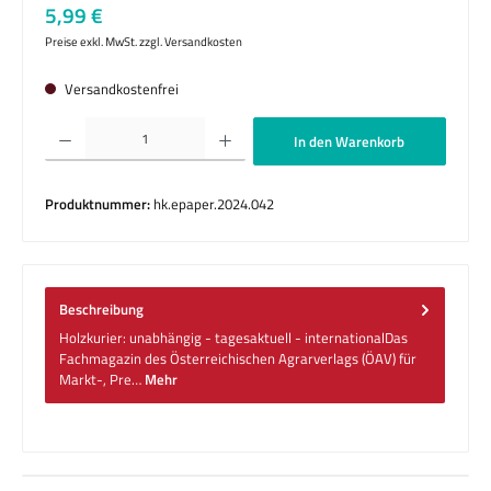
Regulärer Preis:
5,99 €
Preise exkl. MwSt. zzgl. Versandkosten
Versandkostenfrei
Produkt Anzahl: Gib den gewünschten Wert ein oder benutze die Schaltflächen um die 
In den Warenkorb
Produktnummer:
hk.epaper.2024.042
Beschreibung
Holzkurier: unabhängig - tagesaktuell - internationalDas
Fachmagazin des Österreichischen Agrarverlags (ÖAV) für
Markt-, Pre…
Mehr