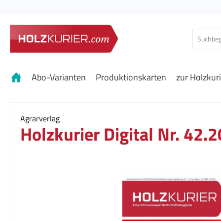
 Hauptinhalt springen
Zur Suche springen
Zur Hauptnavigation springen
Abo-Varianten
Produktionskarten
zur Holzkur
Agrarverlag
Holzkurier Digital Nr. 42.
Bildergalerie überspringen