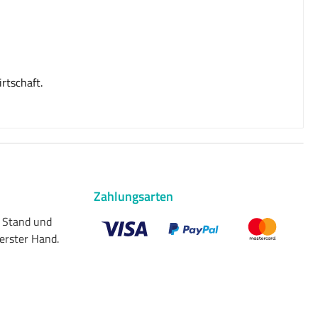
rtschaft.
Zahlungsarten
n Stand und
 erster Hand.
Benutzerdefiniertes Bild 1
Benutzerdefiniertes Bild 2
Benutzerdefiniert