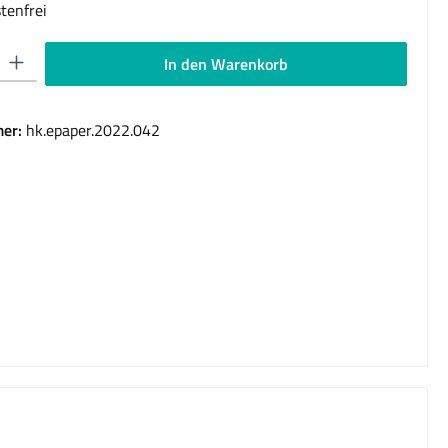
tenfrei
 Gib den gewünschten Wert ein oder benutze die Schaltflächen um die Anzahl 
In den Warenkorb
er:
hk.epaper.2022.042