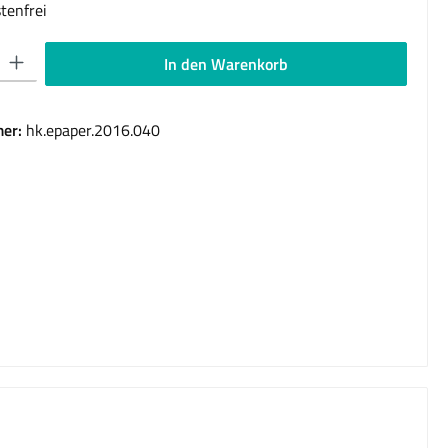
tenfrei
 Gib den gewünschten Wert ein oder benutze die Schaltflächen um die Anzahl 
In den Warenkorb
er:
hk.epaper.2016.040