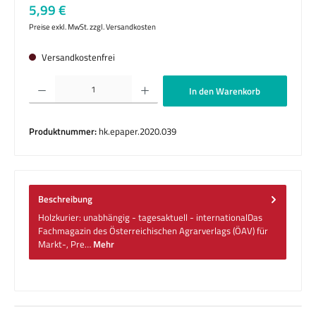
Regulärer Preis:
5,99 €
Preise exkl. MwSt. zzgl. Versandkosten
Versandkostenfrei
Produkt Anzahl: Gib den gewünschten Wert ein oder benutze die Schaltflächen um die 
In den Warenkorb
Produktnummer:
hk.epaper.2020.039
Beschreibung
Holzkurier: unabhängig - tagesaktuell - internationalDas
Fachmagazin des Österreichischen Agrarverlags (ÖAV) für
Markt-, Pre…
Mehr