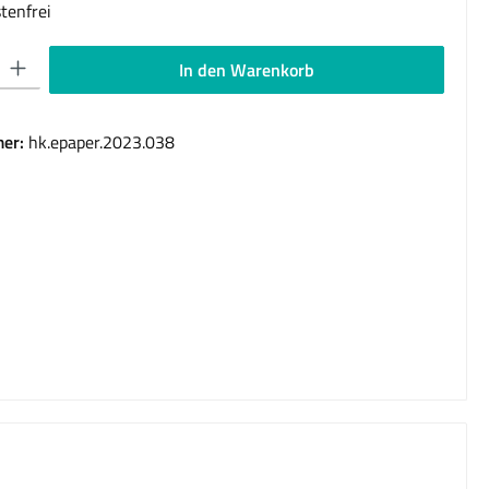
tenfrei
 Gib den gewünschten Wert ein oder benutze die Schaltflächen um die Anzahl 
In den Warenkorb
er:
hk.epaper.2023.038