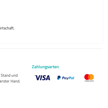
rtschaft.
Zahlungsarten
n Stand und
 erster Hand.
Benutzerdefiniertes Bild 1
Benutzerdefiniertes Bild 2
Benutzerdefiniert