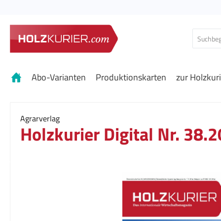
 Hauptinhalt springen
Zur Suche springen
Zur Hauptnavigation springen
Abo-Varianten
Produktionskarten
zur Holzkur
Agrarverlag
Holzkurier Digital Nr. 38.
Bildergalerie überspringen