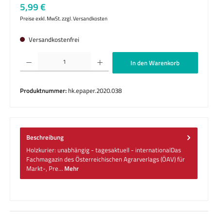
Regulärer Preis:
5,99 €
Preise exkl. MwSt. zzgl. Versandkosten
Versandkostenfrei
Produkt Anzahl: Gib den gewünschten Wert ein oder benutze die Schaltflächen um die 
In den Warenkorb
Produktnummer:
hk.epaper.2020.038
Beschreibung
Holzkurier: unabhängig - tagesaktuell - internationalDas
Fachmagazin des Österreichischen Agrarverlags (ÖAV) für
Markt-, Pre…
Mehr