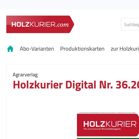
 Hauptinhalt springen
Zur Suche springen
Zur Hauptnavigation springen
Abo-Varianten
Produktionskarten
zur Holzkur
Agrarverlag
Holzkurier Digital Nr. 36.
Bildergalerie überspringen