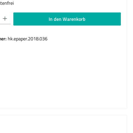
tenfrei
 Gib den gewünschten Wert ein oder benutze die Schaltflächen um die Anzahl 
In den Warenkorb
er:
hk.epaper.2018.036