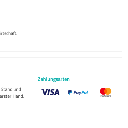
rtschaft.
Zahlungsarten
n Stand und
 erster Hand.
Benutzerdefiniertes Bild 1
Benutzerdefiniertes Bild 2
Benutzerdefiniert