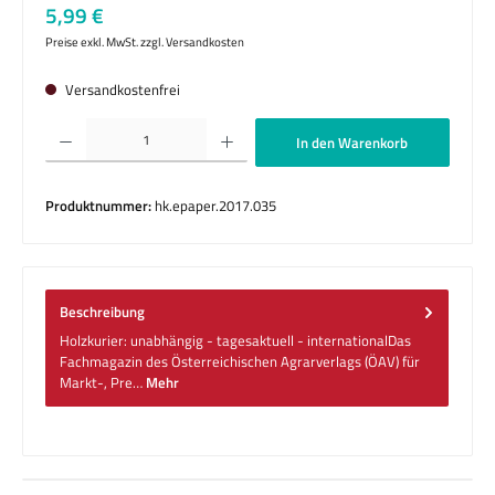
Regulärer Preis:
5,99 €
Preise exkl. MwSt. zzgl. Versandkosten
Versandkostenfrei
Produkt Anzahl: Gib den gewünschten Wert ein oder benutze die Schaltflächen um die 
In den Warenkorb
Produktnummer:
hk.epaper.2017.035
Beschreibung
Holzkurier: unabhängig - tagesaktuell - internationalDas
Fachmagazin des Österreichischen Agrarverlags (ÖAV) für
Markt-, Pre…
Mehr