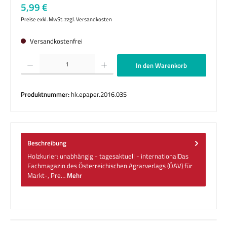
Regulärer Preis:
5,99 €
Preise exkl. MwSt. zzgl. Versandkosten
Versandkostenfrei
Produkt Anzahl: Gib den gewünschten Wert ein oder benutze die Schaltflächen um die 
In den Warenkorb
Produktnummer:
hk.epaper.2016.035
Beschreibung
Holzkurier: unabhängig - tagesaktuell - internationalDas
Fachmagazin des Österreichischen Agrarverlags (ÖAV) für
Markt-, Pre…
Mehr