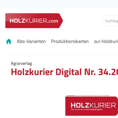
 Hauptinhalt springen
Zur Suche springen
Zur Hauptnavigation springen
Abo-Varianten
Produktionskarten
zur Holzkur
Agrarverlag
Holzkurier Digital Nr. 34.
Bildergalerie überspringen