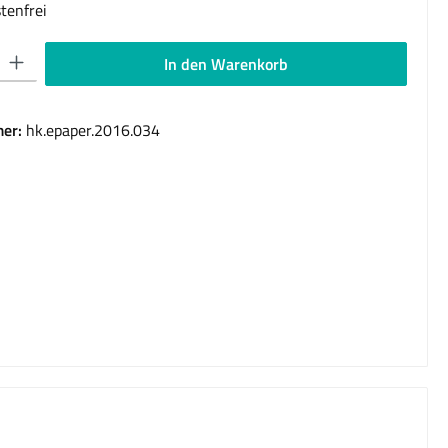
tenfrei
 Gib den gewünschten Wert ein oder benutze die Schaltflächen um die Anzahl 
In den Warenkorb
er:
hk.epaper.2016.034