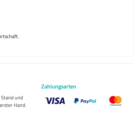
rtschaft.
Zahlungsarten
n Stand und
 erster Hand.
Benutzerdefiniertes Bild 1
Benutzerdefiniertes Bild 2
Benutzerdefiniert