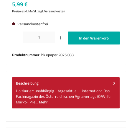
Regulärer Preis:
5,99 €
Preise exkl. MwSt. zzgl. Versandkosten
Versandkostenfrei
Produkt Anzahl: Gib den gewünschten Wert ein oder benutze die Schaltflächen um die 
In den Warenkorb
Produktnummer:
hk.epaper.2025.033
Beschreibung
Holzkurier: unabhängig - tagesaktuell - internationalDas
Fachmagazin des Österreichischen Agrarverlags (ÖAV) für
Markt-, Pre…
Mehr