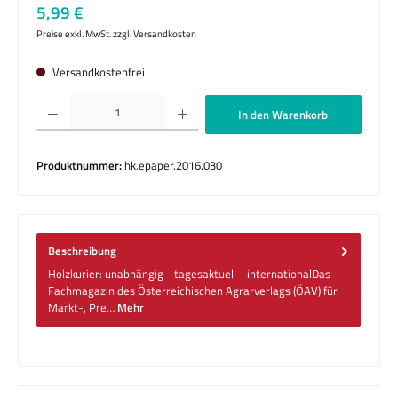
Regulärer Preis:
5,99 €
Preise exkl. MwSt. zzgl. Versandkosten
Versandkostenfrei
Produkt Anzahl: Gib den gewünschten Wert ein oder benutze die Schaltflächen um die 
In den Warenkorb
Produktnummer:
hk.epaper.2016.030
Beschreibung
Holzkurier: unabhängig - tagesaktuell - internationalDas
Fachmagazin des Österreichischen Agrarverlags (ÖAV) für
Markt-, Pre…
Mehr