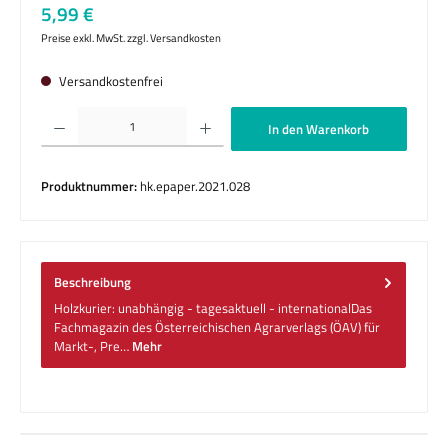
Regulärer Preis:
5,99 €
Preise exkl. MwSt. zzgl. Versandkosten
Versandkostenfrei
Produkt Anzahl: Gib den gewünschten Wert ein oder benutze die Schaltflächen um die 
In den Warenkorb
Produktnummer:
hk.epaper.2021.028
Beschreibung
Holzkurier: unabhängig - tagesaktuell - internationalDas
Fachmagazin des Österreichischen Agrarverlags (ÖAV) für
Markt-, Pre…
Mehr