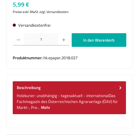
Regulärer Preis:
5,99 €
Preise exkl. MwSt. zzgl. Versandkosten
Versandkostenfrei
Produkt Anzahl: Gib den gewünschten Wert ein oder benutze die Schaltflächen um die 
In den Warenkorb
Produktnummer:
hk.epaper.2018.027
Beschreibung
Holzkurier: unabhängig - tagesaktuell - internationalDas
Fachmagazin des Österreichischen Agrarverlags (ÖAV) für
Markt-, Pre…
Mehr