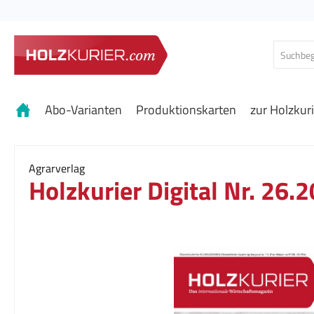
 Hauptinhalt springen
Zur Suche springen
Zur Hauptnavigation springen
Abo-Varianten
Produktionskarten
zur Holzkur
Agrarverlag
Holzkurier Digital Nr. 26.
Bildergalerie überspringen