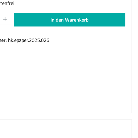
tenfrei
 Gib den gewünschten Wert ein oder benutze die Schaltflächen um die Anzahl 
In den Warenkorb
er:
hk.epaper.2025.026