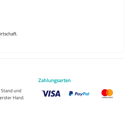
rtschaft.
Zahlungsarten
n Stand und
 erster Hand.
Benutzerdefiniertes Bild 1
Benutzerdefiniertes Bild 2
Benutzerdefiniert