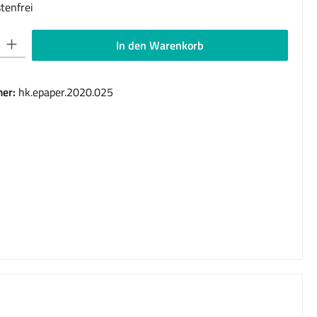
tenfrei
 Gib den gewünschten Wert ein oder benutze die Schaltflächen um die Anzahl 
In den Warenkorb
er:
hk.epaper.2020.025