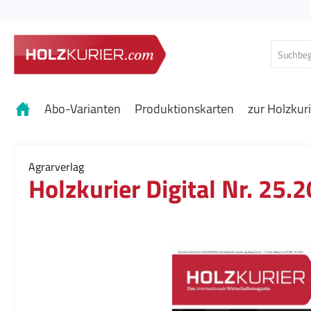
 Hauptinhalt springen
Zur Suche springen
Zur Hauptnavigation springen
Abo-Varianten
Produktionskarten
zur Holzkur
Agrarverlag
Holzkurier Digital Nr. 25.
Bildergalerie überspringen