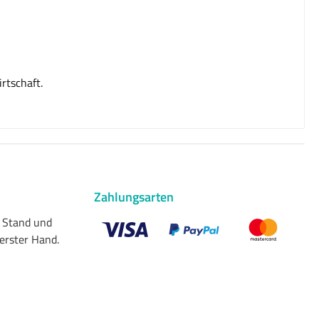
rtschaft.
Zahlungsarten
n Stand und
 erster Hand.
Benutzerdefiniertes Bild 1
Benutzerdefiniertes Bild 2
Benutzerdefiniert