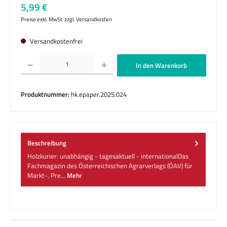
Regulärer Preis:
5,99 €
Preise exkl. MwSt. zzgl. Versandkosten
Versandkostenfrei
Produkt Anzahl: Gib den gewünschten Wert ein oder benutze die Schaltflächen um die 
In den Warenkorb
Produktnummer:
hk.epaper.2025.024
Beschreibung
Holzkurier: unabhängig - tagesaktuell - internationalDas
Fachmagazin des Österreichischen Agrarverlags (ÖAV) für
Markt-, Pre…
Mehr