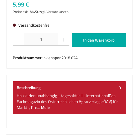
Regulärer Preis:
5,99 €
Preise exkl. MwSt. zzgl. Versandkosten
Versandkostenfrei
Produkt Anzahl: Gib den gewünschten Wert ein oder benutze die Schaltflächen um die 
In den Warenkorb
Produktnummer:
hk.epaper.2018.024
Beschreibung
Holzkurier: unabhängig - tagesaktuell - internationalDas
Fachmagazin des Österreichischen Agrarverlags (ÖAV) für
Markt-, Pre…
Mehr