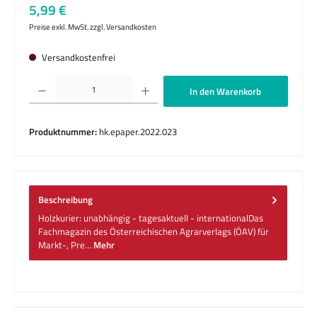
Regulärer Preis:
5,99 €
Preise exkl. MwSt. zzgl. Versandkosten
Versandkostenfrei
Produkt Anzahl: Gib den gewünschten Wert ein oder benutze die Schaltflächen um die 
In den Warenkorb
Produktnummer:
hk.epaper.2022.023
Beschreibung
Holzkurier: unabhängig - tagesaktuell - internationalDas
Fachmagazin des Österreichischen Agrarverlags (ÖAV) für
Markt-, Pre…
Mehr