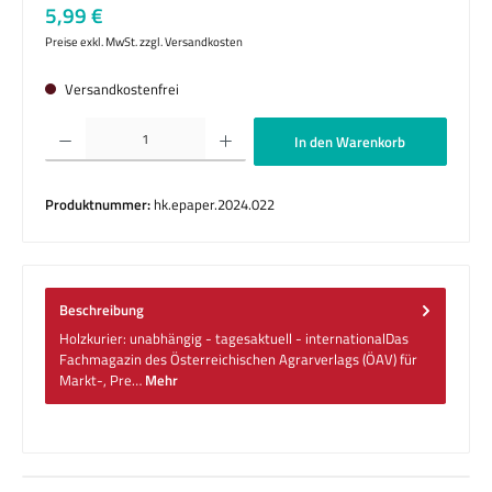
Regulärer Preis:
5,99 €
Preise exkl. MwSt. zzgl. Versandkosten
Versandkostenfrei
Produkt Anzahl: Gib den gewünschten Wert ein oder benutze die Schaltflächen um die 
In den Warenkorb
Produktnummer:
hk.epaper.2024.022
Beschreibung
Holzkurier: unabhängig - tagesaktuell - internationalDas
Fachmagazin des Österreichischen Agrarverlags (ÖAV) für
Markt-, Pre…
Mehr