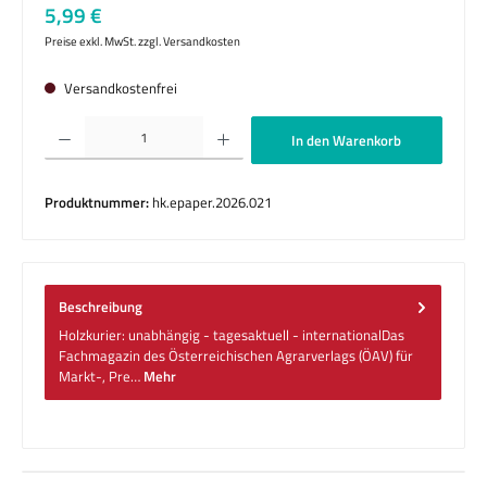
Regulärer Preis:
5,99 €
Preise exkl. MwSt. zzgl. Versandkosten
Versandkostenfrei
Produkt Anzahl: Gib den gewünschten Wert ein oder benutze die Schaltflächen um die 
In den Warenkorb
Produktnummer:
hk.epaper.2026.021
Beschreibung
Holzkurier: unabhängig - tagesaktuell - internationalDas
Fachmagazin des Österreichischen Agrarverlags (ÖAV) für
Markt-, Pre…
Mehr