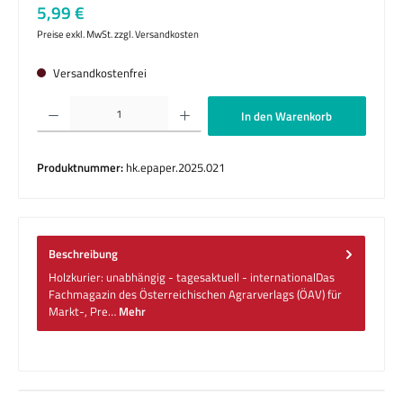
Regulärer Preis:
5,99 €
Preise exkl. MwSt. zzgl. Versandkosten
Versandkostenfrei
Produkt Anzahl: Gib den gewünschten Wert ein oder benutze die Schaltflächen um die 
In den Warenkorb
Produktnummer:
hk.epaper.2025.021
Beschreibung
Holzkurier: unabhängig - tagesaktuell - internationalDas
Fachmagazin des Österreichischen Agrarverlags (ÖAV) für
Markt-, Pre…
Mehr