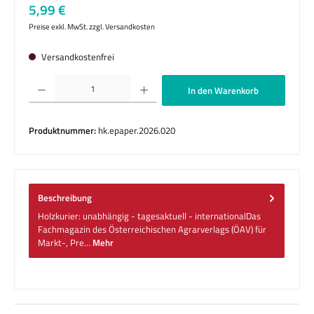
Regulärer Preis:
5,99 €
Preise exkl. MwSt. zzgl. Versandkosten
Versandkostenfrei
Produkt Anzahl: Gib den gewünschten Wert ein oder benutze die Schaltflächen um die 
In den Warenkorb
Produktnummer:
hk.epaper.2026.020
Beschreibung
Holzkurier: unabhängig - tagesaktuell - internationalDas
Fachmagazin des Österreichischen Agrarverlags (ÖAV) für
Markt-, Pre…
Mehr