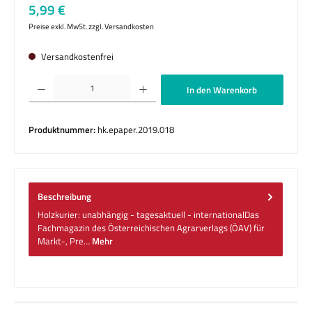
Regulärer Preis:
5,99 €
Preise exkl. MwSt. zzgl. Versandkosten
Versandkostenfrei
Produkt Anzahl: Gib den gewünschten Wert ein oder benutze die Schaltflächen um die 
In den Warenkorb
Produktnummer:
hk.epaper.2019.018
Beschreibung
Holzkurier: unabhängig - tagesaktuell - internationalDas
Fachmagazin des Österreichischen Agrarverlags (ÖAV) für
Markt-, Pre…
Mehr