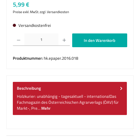
Regulärer Preis:
5,99 €
Preise exkl. MwSt. zzgl. Versandkosten
Versandkostenfrei
Produkt Anzahl: Gib den gewünschten Wert ein oder benutze die Schaltflächen um die 
In den Warenkorb
Produktnummer:
hk.epaper.2016.018
Beschreibung
Holzkurier: unabhängig - tagesaktuell - internationalDas
Fachmagazin des Österreichischen Agrarverlags (ÖAV) für
Markt-, Pre…
Mehr