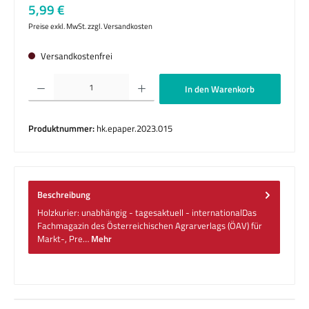
Regulärer Preis:
5,99 €
Preise exkl. MwSt. zzgl. Versandkosten
Versandkostenfrei
Produkt Anzahl: Gib den gewünschten Wert ein oder benutze die Schaltflächen um die 
In den Warenkorb
Produktnummer:
hk.epaper.2023.015
Beschreibung
Holzkurier: unabhängig - tagesaktuell - internationalDas
Fachmagazin des Österreichischen Agrarverlags (ÖAV) für
Markt-, Pre…
Mehr