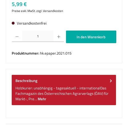
Regulärer Preis:
5,99 €
Preise exkl. MwSt. zzgl. Versandkosten
Versandkostenfrei
Produkt Anzahl: Gib den gewünschten Wert ein oder benutze die Schaltflächen um die 
In den Warenkorb
Produktnummer:
hk.epaper.2021.015
Beschreibung
Holzkurier: unabhängig - tagesaktuell - internationalDas
Fachmagazin des Österreichischen Agrarverlags (ÖAV) für
Markt-, Pre…
Mehr