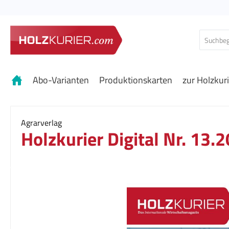
 Hauptinhalt springen
Zur Suche springen
Zur Hauptnavigation springen
Abo-Varianten
Produktionskarten
zur Holzkur
Agrarverlag
Holzkurier Digital Nr. 13.
Bildergalerie überspringen