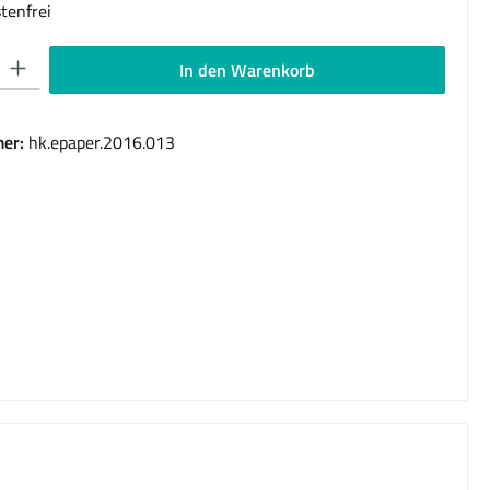
tenfrei
 Gib den gewünschten Wert ein oder benutze die Schaltflächen um die Anzahl 
In den Warenkorb
er:
hk.epaper.2016.013