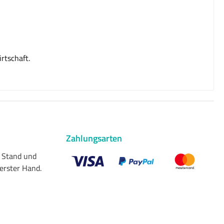
rtschaft.
Zahlungsarten
n Stand und
 erster Hand.
Benutzerdefiniertes Bild 1
Benutzerdefiniertes Bild 2
Benutzerdefiniert