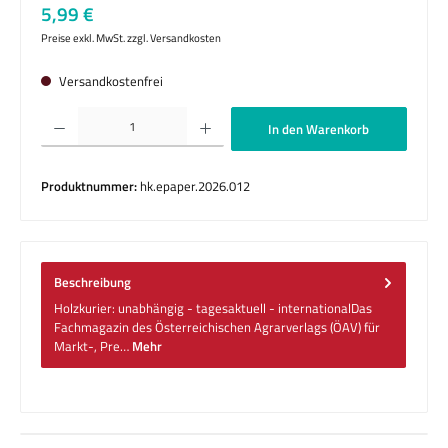
Regulärer Preis:
5,99 €
Preise exkl. MwSt. zzgl. Versandkosten
Versandkostenfrei
Produkt Anzahl: Gib den gewünschten Wert ein oder benutze die Schaltflächen um die 
In den Warenkorb
Produktnummer:
hk.epaper.2026.012
Beschreibung
Holzkurier: unabhängig - tagesaktuell - internationalDas
Fachmagazin des Österreichischen Agrarverlags (ÖAV) für
Markt-, Pre…
Mehr