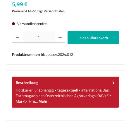
Regulärer Preis:
5,99 €
Preise exkl. MwSt. zzgl. Versandkosten
Versandkostenfrei
Produkt Anzahl: Gib den gewünschten Wert ein oder benutze die Schaltflächen um die 
In den Warenkorb
Produktnummer:
hk.epaper.2024.012
Beschreibung
Holzkurier: unabhängig - tagesaktuell - internationalDas
Fachmagazin des Österreichischen Agrarverlags (ÖAV) für
Markt-, Pre…
Mehr