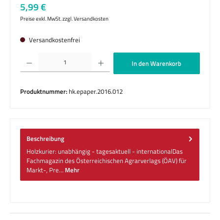
Regulärer Preis:
5,99 €
Preise exkl. MwSt. zzgl. Versandkosten
Versandkostenfrei
Produkt Anzahl: Gib den gewünschten Wert ein oder benutze die Schaltflächen um die 
In den Warenkorb
Produktnummer:
hk.epaper.2016.012
Beschreibung
Holzkurier: unabhängig - tagesaktuell - internationalDas
Fachmagazin des Österreichischen Agrarverlags (ÖAV) für
Markt-, Pre…
Mehr