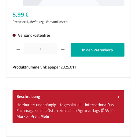
Regulärer Preis:
5,99 €
Preise exkl. MwSt. zzgl. Versandkosten
Versandkostenfrei
Produkt Anzahl: Gib den gewünschten Wert ein oder benutze die Schaltflächen um die 
In den Warenkorb
Produktnummer:
hk.epaper.2025.011
Beschreibung
Holzkurier: unabhängig - tagesaktuell - internationalDas
Fachmagazin des Österreichischen Agrarverlags (ÖAV) für
Markt-, Pre…
Mehr