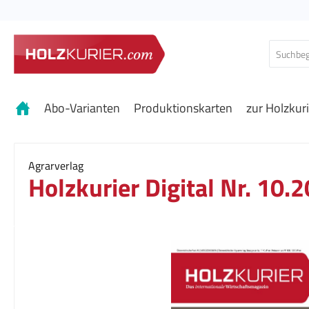
 Hauptinhalt springen
Zur Suche springen
Zur Hauptnavigation springen
Abo-Varianten
Produktionskarten
zur Holzkur
Agrarverlag
Holzkurier Digital Nr. 10.
Bildergalerie überspringen