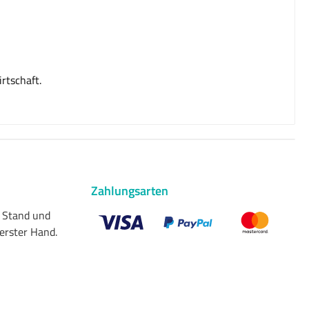
rtschaft.
Zahlungsarten
n Stand und
 erster Hand.
Benutzerdefiniertes Bild 1
Benutzerdefiniertes Bild 2
Benutzerdefiniert