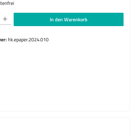
tenfrei
 Gib den gewünschten Wert ein oder benutze die Schaltflächen um die Anzahl 
In den Warenkorb
er:
hk.epaper.2024.010