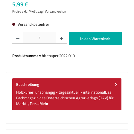
Regulärer Preis:
5,99 €
Preise exkl. MwSt. zzgl. Versandkosten
Versandkostenfrei
Produkt Anzahl: Gib den gewünschten Wert ein oder benutze die Schaltflächen um die 
In den Warenkorb
Produktnummer:
hk.epaper.2022.010
Beschreibung
Holzkurier: unabhängig - tagesaktuell - internationalDas
Fachmagazin des Österreichischen Agrarverlags (ÖAV) für
Markt-, Pre…
Mehr