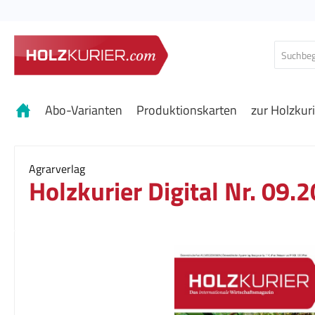
 Hauptinhalt springen
Zur Suche springen
Zur Hauptnavigation springen
Abo-Varianten
Produktionskarten
zur Holzkur
Agrarverlag
Holzkurier Digital Nr. 09.
Bildergalerie überspringen