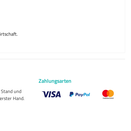
rtschaft.
Zahlungsarten
n Stand und
 erster Hand.
Benutzerdefiniertes Bild 1
Benutzerdefiniertes Bild 2
Benutzerdefiniert