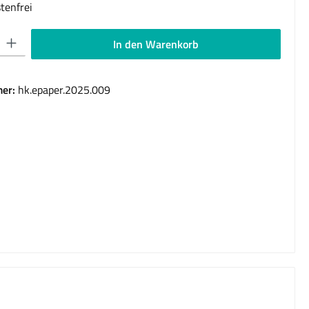
tenfrei
 Gib den gewünschten Wert ein oder benutze die Schaltflächen um die Anzahl 
In den Warenkorb
er:
hk.epaper.2025.009