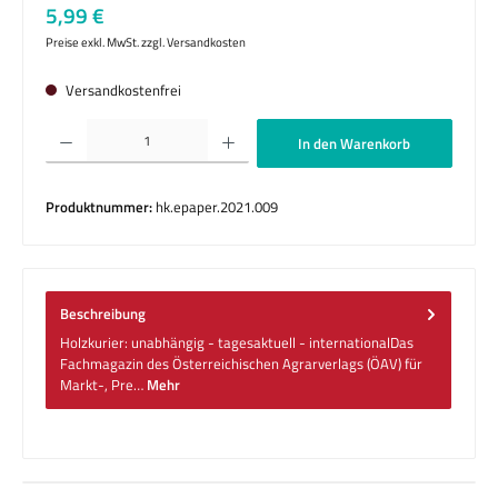
Regulärer Preis:
5,99 €
Preise exkl. MwSt. zzgl. Versandkosten
Versandkostenfrei
Produkt Anzahl: Gib den gewünschten Wert ein oder benutze die Schaltflächen um die 
In den Warenkorb
Produktnummer:
hk.epaper.2021.009
Beschreibung
Holzkurier: unabhängig - tagesaktuell - internationalDas
Fachmagazin des Österreichischen Agrarverlags (ÖAV) für
Markt-, Pre…
Mehr