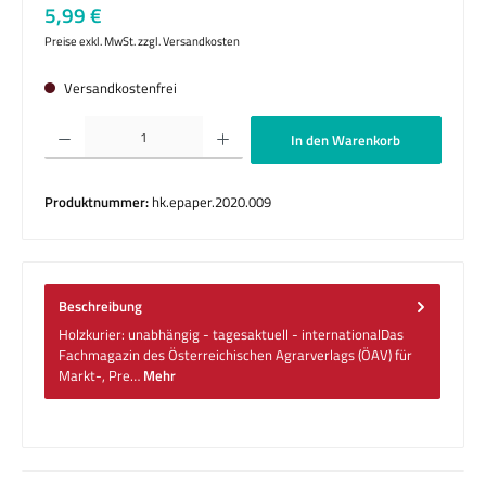
Regulärer Preis:
5,99 €
Preise exkl. MwSt. zzgl. Versandkosten
Versandkostenfrei
Produkt Anzahl: Gib den gewünschten Wert ein oder benutze die Schaltflächen um die 
In den Warenkorb
Produktnummer:
hk.epaper.2020.009
Beschreibung
Holzkurier: unabhängig - tagesaktuell - internationalDas
Fachmagazin des Österreichischen Agrarverlags (ÖAV) für
Markt-, Pre…
Mehr