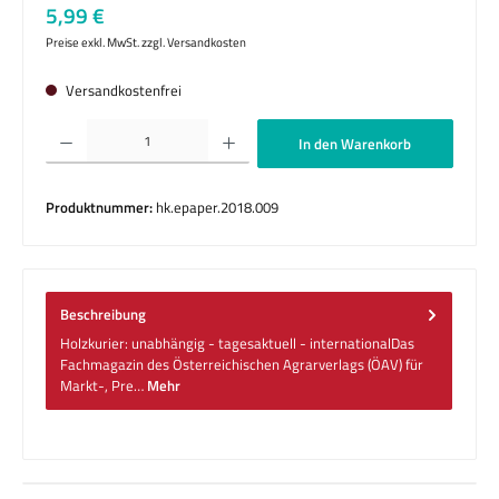
Regulärer Preis:
5,99 €
Preise exkl. MwSt. zzgl. Versandkosten
Versandkostenfrei
Produkt Anzahl: Gib den gewünschten Wert ein oder benutze die Schaltflächen um die 
In den Warenkorb
Produktnummer:
hk.epaper.2018.009
Beschreibung
Holzkurier: unabhängig - tagesaktuell - internationalDas
Fachmagazin des Österreichischen Agrarverlags (ÖAV) für
Markt-, Pre…
Mehr